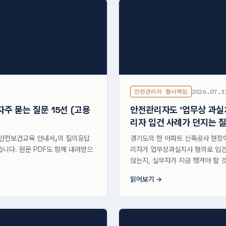
안전관리자 형사책임
2026.07.3
자주 묻는 질문 15선 (고용
안전관리자도 '업무상 과실치
리자 입건 사례가 던지는 
 「안전보건교육 안내서」의 질의응답
경기도의 한 아파트 신축공사 현장
습니다. 원문 PDF도 함께 내려받으
리자가 업무상과실치사 혐의로 입건됐
않는지, 실무자가 지금 챙겨야 할 
읽어보기