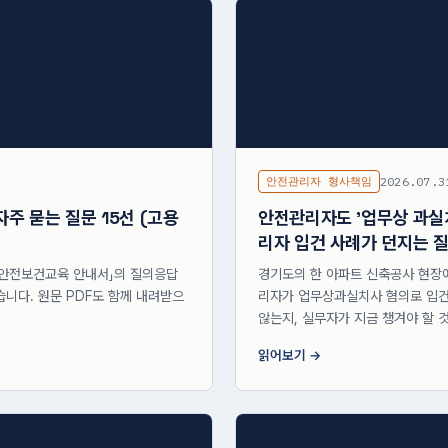
안전관리자 형사책임
2026.07.3
자주 묻는 질문 15선 (고용
안전관리자도 '업무상 과실치
리자 입건 사례가 던지는 
 「안전보건교육 안내서」의 질의응답
경기도의 한 아파트 신축공사 현장
습니다. 원문 PDF도 함께 내려받으
리자가 업무상과실치사 혐의로 입건됐
않는지, 실무자가 지금 챙겨야 할 
읽어보기